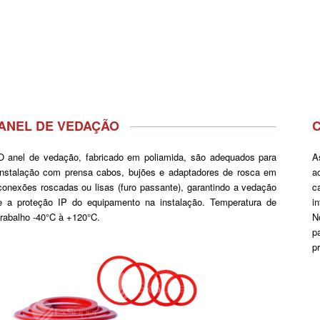
ANEL DE VEDAÇÃO
O anel de vedação, fabricado em poliamida, são adequados para
A
instalação com prensa cabos, bujões e adaptadores de rosca em
a
conexões roscadas ou lisas (furo passante), garantindo a vedação
c
e a proteção IP do equipamento na instalação. Temperatura de
i
trabalho -40°C à +120°C.
N
p
p